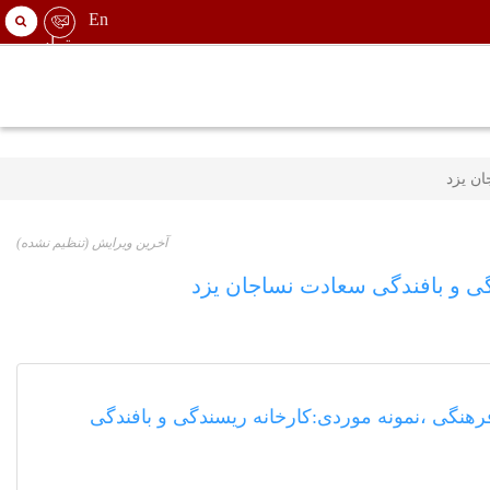
En
تماس
با
on
ما
ان یزد
آخرین ویرایش
(تنظیم نشده)
گی و بافندگی سعادت نساجان یزد
فرهنگی ،نمونه موردی:کارخانه ریسندگی و بافندگی