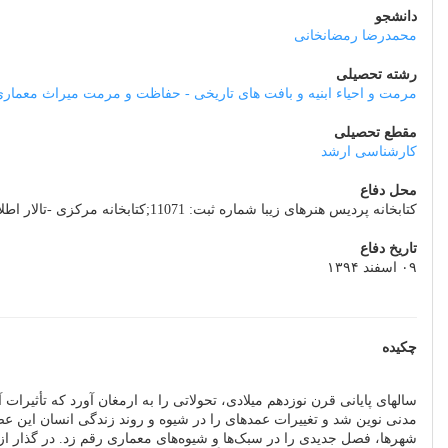
دانشجو
محمدرضا رمضانخانی
رشته تحصیلی
مرمت و احیاء ابنیه و بافت های تاریخی - حفاظت و مرمت میراث معمار
مقطع تحصیلی
کارشناسی ارشد
محل دفاع
کتابخانه پردیس هنرهای زیبا شماره ثبت: 11071;کتابخانه مرکزی -تالار اطلاع رسانی شماره ثبت: 73307;کتابخانه پردیس هنرهای زیبا شماره ثبت: 11071;کتابخانه مرکزی -تالار اطلاع رسانی شماره ثبت: 73307
تاریخ دفاع
۰۹ اسفند ۱۳۹۴
چکیده
سالهای پایانی قرن نوزدهم میلادی، تحولاتی را به ارمغان آورد که تأثیرا
مدنی نوین شد و تغییرات عمدهای را در شیوه و روند زندگی انسان این عصر 
شهرها، فصل جدیدی را در سبک‌ها و شیوه‌های معماری رقم زد. در گذار از 